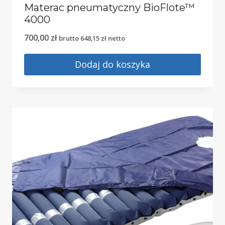
Materac pneumatyczny BioFlote™
4000
700,00
zł
brutto
648,15
zł
netto
Dodaj do koszyka