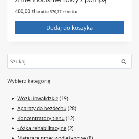
400,00
zł
brutto
370,37
zł
netto
Dodaj do koszyka
Szukaj:
Wybierz kategorię
19
Wózki inwalidzkie
19
produktów
28
Aparaty do bezdechu
28
12
produktów
Koncentratory tlenu
12
2
produktów
Łóżka rehabilitacyjne
2
produkty
8
Materace przeciwodleżynowe
8