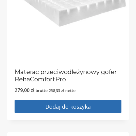
Materac przeciwodleżynowy gofer
RehaComfortPro
279,00
zł
brutto
258,33
zł
netto
Dodaj do koszyka