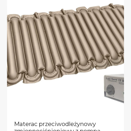
Materac przeciwodleżynowy
zmiennociśnieniowy z pompą