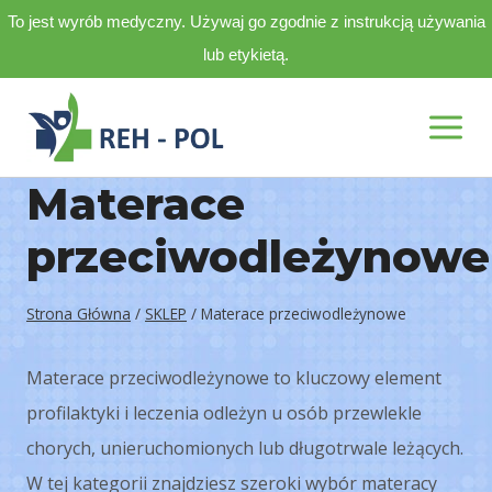
To jest wyrób medyczny. Używaj go zgodnie z instrukcją używania
lub etykietą.
Przejdź
do
treści
Materace
przeciwodleżynowe
Strona Główna
/
SKLEP
/
Materace przeciwodleżynowe
Materace przeciwodleżynowe to kluczowy element
profilaktyki i leczenia odleżyn u osób przewlekle
chorych, unieruchomionych lub długotrwale leżących.
W tej kategorii znajdziesz szeroki wybór materacy