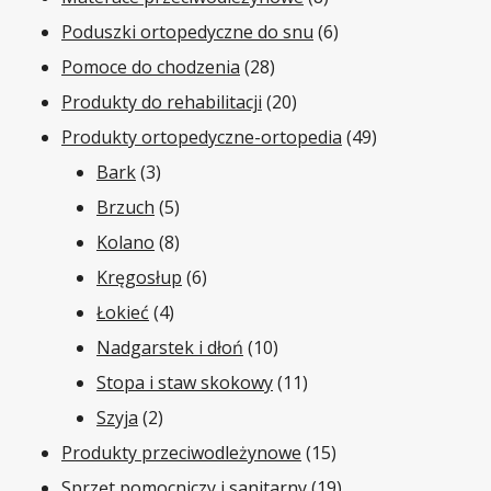
produktów
6
Poduszki ortopedyczne do snu
6
28
produktów
Pomoce do chodzenia
28
produktów
20
Produkty do rehabilitacji
20
produktów
49
Produkty ortopedyczne-ortopedia
49
3
produktów
Bark
3
produkty
5
Brzuch
5
produktów
8
Kolano
8
produktów
6
Kręgosłup
6
4
produktów
Łokieć
4
produkty
10
Nadgarstek i dłoń
10
produktów
11
Stopa i staw skokowy
11
2
produktów
Szyja
2
produkty
15
Produkty przeciwodleżynowe
15
produktów
19
Sprzęt pomocniczy i sanitarny
19