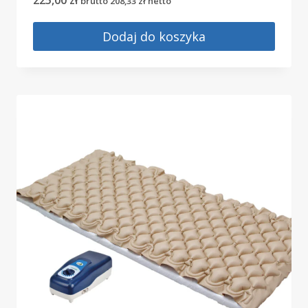
brutto
208,33
zł
netto
Dodaj do koszyka