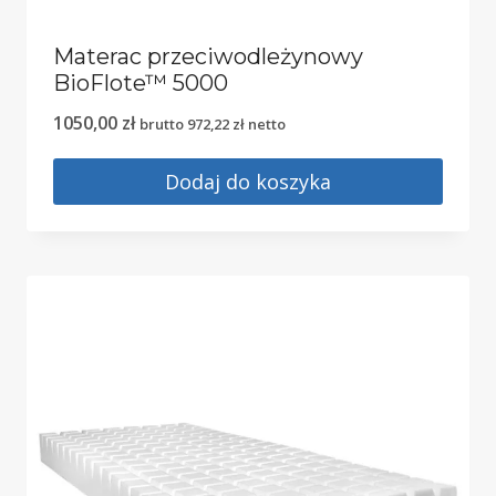
Materac przeciwodleżynowy
BioFlote™ 5000
1050,00
zł
brutto
972,22
zł
netto
Dodaj do koszyka