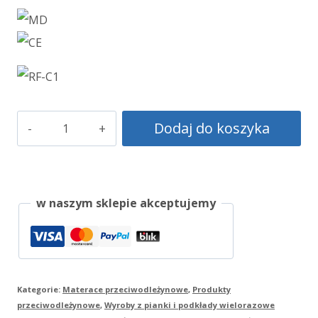
ilość
Dodaj do koszyka
Materac
podkładowy
i
w naszym sklepie akceptujemy
samodzielny
RehaStandard
Kategorie:
Materace przeciwodleżynowe
,
Produkty
przeciwodleżynowe
,
Wyroby z pianki i podkłady wielorazowe