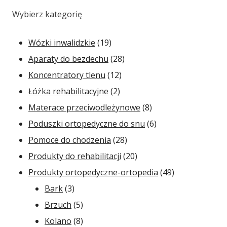
Wybierz kategorię
19
Wózki inwalidzkie
19
produktów
28
Aparaty do bezdechu
28
12
produktów
Koncentratory tlenu
12
2
produktów
Łóżka rehabilitacyjne
2
produkty
8
Materace przeciwodleżynowe
8
produktów
6
Poduszki ortopedyczne do snu
6
28
produktów
Pomoce do chodzenia
28
produktów
20
Produkty do rehabilitacji
20
produktów
49
Produkty ortopedyczne-ortopedia
49
3
produktów
Bark
3
produkty
5
Brzuch
5
produktów
8
Kolano
8