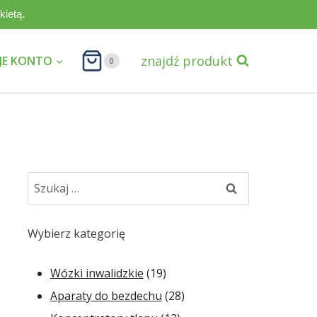
kietą.
znajdź produkt
JE KONTO
0
Szukaj:
Wybierz kategorię
19
Wózki inwalidzkie
19
produktów
28
Aparaty do bezdechu
28