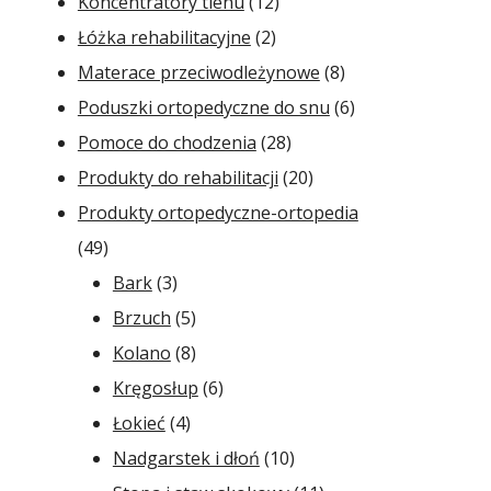
12
produktów
Koncentratory tlenu
12
2
produktów
Łóżka rehabilitacyjne
2
produkty
8
Materace przeciwodleżynowe
8
produktów
6
Poduszki ortopedyczne do snu
6
28
produktów
Pomoce do chodzenia
28
produktów
20
Produkty do rehabilitacji
20
produktów
Produkty ortopedyczne-ortopedia
49
49
produktów
3
Bark
3
produkty
5
Brzuch
5
produktów
8
Kolano
8
produktów
6
Kręgosłup
6
4
produktów
Łokieć
4
produkty
10
Nadgarstek i dłoń
10