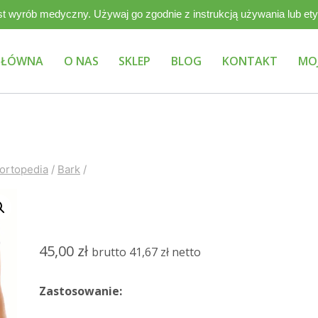
st wyrób medyczny. Używaj go zgodnie z instrukcją używania lub ety
tel.
+48 606 562 385
e-mail:
biurompr@gmail.com
GŁÓWNA
O NAS
SKLEP
BLOG
KONTAKT
MO
ortopedia
/
Bark
/
BARK
45,00
zł
brutto
41,67
zł
netto
Zastosowanie: