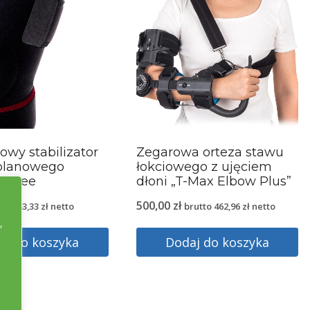
wy stabilizator
Zegarowa orteza stawu
olanowego
łokciowego z ujęciem
 Knee
dłoni „T-Max Elbow Plus”
500,00
zł
utto
83,33
zł
netto
brutto
462,96
zł
netto
,
aj do koszyka
Dodaj do koszyka