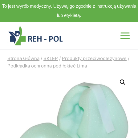
To jest wyrób medyczny. Używaj go zgodnie z instrukcją używania
lub etykietą.
Przejdź
do
treści
Strona Główna
/
SKLEP
/
Produkty przeciwodleżynowe
/
Podkładka ochronna pod łokieć Lima