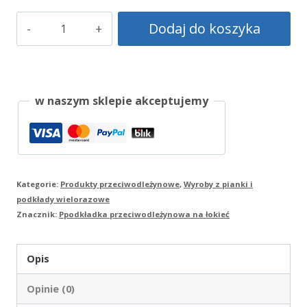
ilość
Dodaj do koszyka
Podkładka
ochronna
pod
w naszym sklepie akceptujemy
łokieć
Lima
Kategorie:
Produkty przeciwodleżynowe
,
Wyroby z pianki i
podkłady wielorazowe
Znacznik:
Ppodkładka przeciwodleżynowa na łokieć
Opis
Opinie (0)