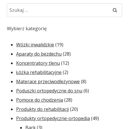
Szukaj:
Wybierz kategorię
19
Wózki inwalidzkie
19
produktów
28
Aparaty do bezdechu
28
12
produktów
Koncentratory tlenu
12
2
produktów
Łóżka rehabilitacyjne
2
produkty
8
Materace przeciwodleżynowe
8
produktów
6
Poduszki ortopedyczne do snu
6
28
produktów
Pomoce do chodzenia
28
produktów
20
Produkty do rehabilitacji
20
produktów
49
Produkty ortopedyczne-ortopedia
49
3
produktów
Bark
3