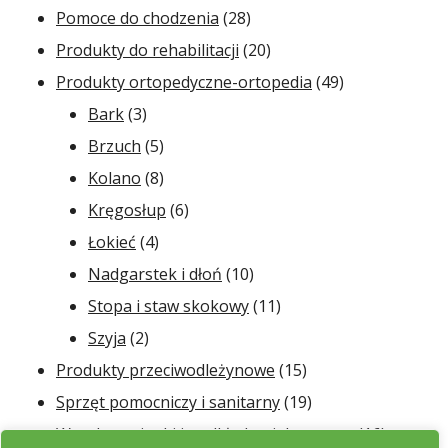
28
produktów
Pomoce do chodzenia
28
produktów
20
Produkty do rehabilitacji
20
produktów
49
Produkty ortopedyczne-ortopedia
49
3
produktów
Bark
3
produkty
5
Brzuch
5
produktów
8
Kolano
8
produktów
6
Kręgosłup
6
4
produktów
Łokieć
4
produkty
10
Nadgarstek i dłoń
10
produktów
11
Stopa i staw skokowy
11
2
produktów
Szyja
2
produkty
15
Produkty przeciwodleżynowe
15
produktów
19
Sprzęt pomocniczy i sanitarny
19
produktów
16
Wyroby z pianki i podkłady wielorazowe
16