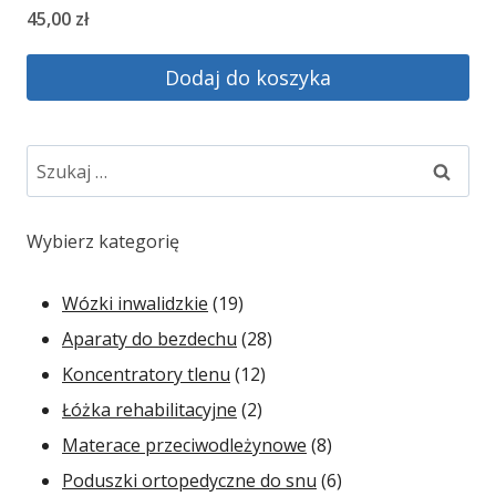
45,00
zł
Dodaj do koszyka
Szukaj:
Wybierz kategorię
19
Wózki inwalidzkie
19
produktów
28
Aparaty do bezdechu
28
12
produktów
Koncentratory tlenu
12
2
produktów
Łóżka rehabilitacyjne
2
produkty
8
Materace przeciwodleżynowe
8
produktów
6
Poduszki ortopedyczne do snu
6