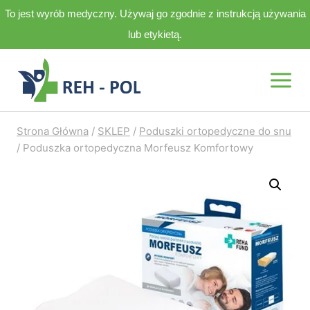
To jest wyrób medyczny. Używaj go zgodnie z instrukcją używania
lub etykietą.
Przejdź
do
treści
Strona Główna
/
SKLEP
/
Poduszki ortopedyczne do snu
/
Poduszka ortopedyczna Morfeusz Komfortowy