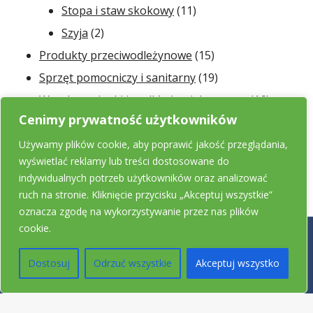
produktów
11
Stopa i staw skokowy
11
2
produktów
Szyja
2
produkty
15
Produkty przeciwodleżynowe
15
produktów
19
Sprzęt pomocniczy i sanitarny
19
produktów
16
Wyroby z pianki i podkłady wielorazowe
16
Cenimy prywatność użytkowników
produkt
Używamy plików cookie, aby poprawić jakość przeglądania,
wyświetlać reklamy lub treści dostosowane do
indywidualnych potrzeb użytkowników oraz analizować
ruch na stronie. Kliknięcie przycisku „Akceptuj wszystkie”
oznacza zgodę na wykorzystywanie przez nas plików
cookie.
© 2026 Realizacja
MRsite.pl
Dostosuj
Odrzuć wszystkie
Akceptuj wszystko
POLITYKA PRYWATNOŚCI
|
CIASTECZKA COOKIE
|
REGULAMIN SKLEPU
|
KONTAKT