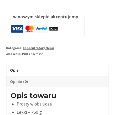
napalcowy
Yonker
w naszym sklepie akceptujemy
YK-
81C
Kategoria:
Koncentratory tlenu
Znacznik:
Pulsoksymetr
Opis
Opinie (0)
Opis towaru
Prosty w obsłudze
Lekki – <50 g