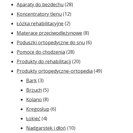
produktów
28
Aparaty do bezdechu
28
12
produktów
Koncentratory tlenu
12
2
produktów
Łóżka rehabilitacyjne
2
produkty
8
Materace przeciwodleżynowe
8
produktów
6
Poduszki ortopedyczne do snu
6
28
produktów
Pomoce do chodzenia
28
produktów
20
Produkty do rehabilitacji
20
produktów
49
Produkty ortopedyczne-ortopedia
49
3
produktów
Bark
3
produkty
5
Brzuch
5
produktów
8
Kolano
8
produktów
6
Kręgosłup
6
4
produktów
Łokieć
4
produkty
10
Nadgarstek i dłoń
10