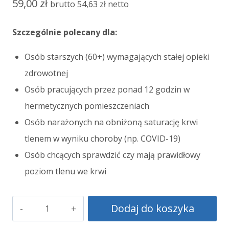
59,00
zł
brutto
54,63
zł
netto
Szczególnie polecany dla:
Osób starszych (60+) wymagających stałej opieki
zdrowotnej
Osób pracujących przez ponad 12 godzin w
hermetycznych pomieszczeniach
Osób narażonych na obniżoną saturację krwi
tlenem w wyniku choroby (np. COVID-19)
Osób chcących sprawdzić czy mają prawidłowy
poziom tlenu we krwi
ilość
Dodaj do koszyka
Pulsoksymetr